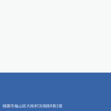
桃園市龜山區大崗村頂湖路8巷1號